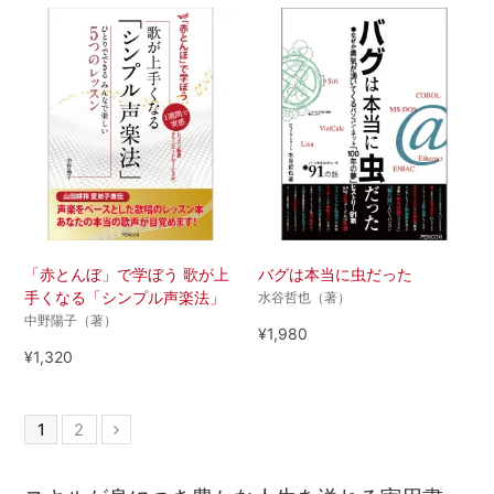
「赤とんぼ」で学ぼう 歌が上
バグは本当に虫だった
手くなる「シンプル声楽法」
水谷哲也（著）
中野陽子（著）
¥1,980
¥1,320
1
2