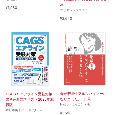
本
¥1,980
オリカワシュウイチ
¥2,640
母が若年性アルツハイマーに
ＣＡＧＳエアライン受験対策
なりました。（3刷）
書き込み式テキスト2025年就
職版
Nicco（にっこ）・著
木野本美千代、日比ひろみ
¥1,650