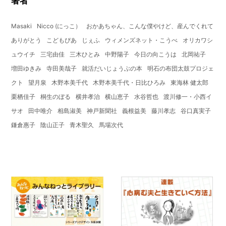
著者
Masaki
Nicco (にっこ）
おかあちゃん、こんな僕やけど、産んでくれて
ありがとう
こどもぴあ
じぇふ
ウィメンズネット・こうべ
オリカワシ
ュウイチ
三宅由佳
三木ひとみ
中野陽子
今日の向こうは
北岡祐子
増田ゆきみ
寺田美哉子
就活だいじょうぶの本
明石の布団太鼓プロジェ
クト
望月泉
木野本美千代
木野本美千代・日比ひろみ
東海林 健太郎
栗栖佳子
桐生のぼる
横井孝治
横山恵子
水谷哲也
渡川修一・小西イ
サオ
田中唯介
相島淑美
神戸新聞社
義根益美
藤川孝志
谷口真実子
鎌倉惠子
陰山正子
青木聖久
馬場次代