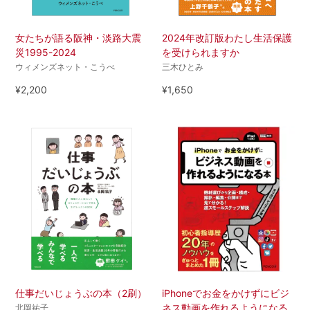
女たちが語る阪神・淡路大震
2024年改訂版わたし生活保護
災1995-2024
を受けられますか
ウィメンズネット・こうべ
三木ひとみ
¥2,200
¥1,650
仕事だいじょうぶの本（2刷）
iPhoneでお金をかけずにビジ
ネス動画を作れるようになる
北岡祐子