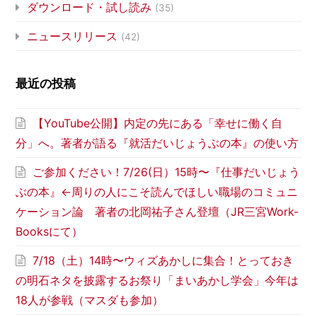
ダウンロード・試し読み
(35)
ニュースリリース
(42)
最近の投稿
【YouTube公開】内定の先にある「幸せに働く自
分」へ。著者が語る『就活だいじょうぶの本』の使い方
ご参加ください！7/26(日）15時〜『仕事だいじょう
ぶの本』←周りの人にこそ読んでほしい職場のコミュニ
ケーション論 著者の北岡祐子さん登壇（JR三宮Work-
Booksにて）
7/18（土）14時〜ウィズあかしに集合！とっておき
の明石ネタを披露するお祭り「まいあかし学会」今年は
18人が参戦（マスダも参加）