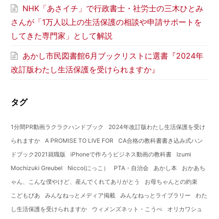
NHK「あさイチ」で行政書士・社労士の三木ひとみ
さんが「1万人以上の生活保護の相談や申請サポートを
してきた専門家」として解説
あかし市民図書館6月ブックリストに選書『2024年
改訂版わたし生活保護を受けられますか』
タグ
1分間PR動画ラクラクハンドブック
2024年改訂版わたし生活保護を受け
られますか
A PROMISE TO LIVE FOR
CA合格の教科書書き込み式ハン
ドブック2021就職版
iPhoneで作ろうビジネス動画の教科書
Izumi
Mochizuki Greubel
Nicco(にっこ）
PTA・自治会
あかし本
おかあち
ゃん、こんな僕やけど、産んでくれてありがとう
お母ちゃんとの約束
こどもぴあ
みんなねっとメディア掲載
みんなねっとライブラリー
わた
し生活保護を受けられますか
ウィメンズネット・こうべ
オリカワシュ