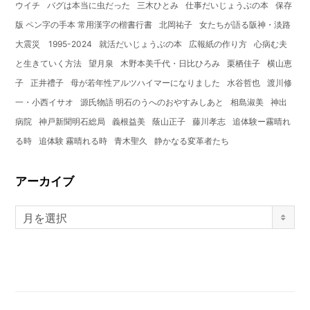
ウイチ
バグは本当に虫だった
三木ひとみ
仕事だいじょうぶの本
保存
版 ペン字の手本 常用漢字の楷書行書
北岡祐子
女たちが語る阪神・淡路
大震災 1995-2024
就活だいじょうぶの本
広報紙の作り方
心病む夫
と生きていく方法
望月泉
木野本美千代・日比ひろみ
栗栖佳子
横山恵
子
正井禮子
母が若年性アルツハイマーになりました
水谷哲也
渡川修
一・小西イサオ
源氏物語 明石のうへのおやすみしあと
相島淑美
神出
病院
神戸新聞明石総局
義根益美
蔭山正子
藤川孝志
追体験ー霧晴れ
る時
追体験 霧晴れる時
青木聖久
静かなる変革者たち
アーカイブ
月を選択