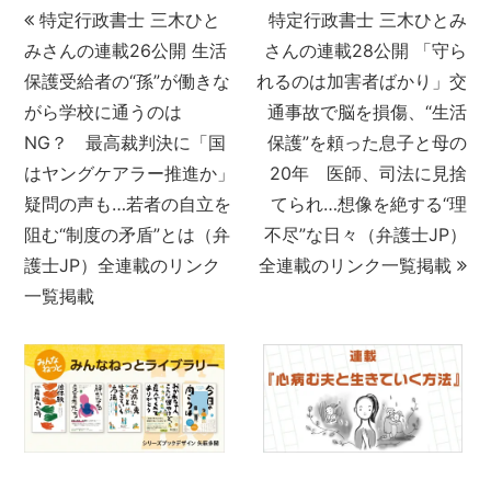
特定行政書士 三木ひと
特定行政書士 三木ひとみ
みさんの連載26公開 生活
さんの連載28公開 「守ら
保護受給者の“孫”が働きな
れるのは加害者ばかり」交
がら学校に通うのは
通事故で脳を損傷、“生活
NG？ 最高裁判決に「国
保護”を頼った息子と母の
はヤングケアラー推進か」
20年 医師、司法に見捨
疑問の声も…若者の自立を
てられ…想像を絶する“理
阻む“制度の矛盾”とは（弁
不尽”な日々（弁護士JP）
護士JP）全連載のリンク
全連載のリンク一覧掲載
一覧掲載