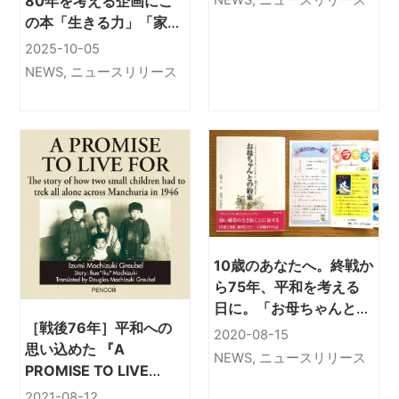
80年を考える企画にこ
NEWS
,
ニュースリリース
FOR』のオーディオブッ
の本「生きる力」「家族
ク Amazon Audibleに
の絆」伝える『お母ちゃ
2025-10-05
て好評配信
んとの約束』いっちゃん
NEWS
,
ニュースリリース
とキヨシちゃんが歩いた
満州五五〇キロ
10歳のあなたへ。終戦か
ら75年、平和を考える
日に。「お母ちゃんとの
［戦後76年］平和への
約束」いっちゃんとキヨ
2020-08-15
思い込めた 『A
シちゃんが歩いた満州五
NEWS
,
ニュースリリース
PROMISE TO LIVE
五〇キロ
FOR』(英文）オーディ
2021-08-12