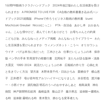
1分間PR動画ラクラクハンドブック
2024年改訂版わたし生活保護を受け
られますか
A PROMISE TO LIVE FOR
CA合格の教科書書き込み式ハン
ドブック2021就職版
iPhoneで作ろうビジネス動画の教科書
Izumi
Mochizuki Greubel
Nicco(にっこ）
PTA・自治会
あかし本
おかあち
ゃん、こんな僕やけど、産んでくれてありがとう
お母ちゃんとの約束
こどもぴあ
みんなねっとメディア掲載
みんなねっとライブラリー
わた
し生活保護を受けられますか
ウィメンズネット・こうべ
オリカワシュ
ウイチ
バグは本当に虫だった
三木ひとみ
仕事だいじょうぶの本
保存
版 ペン字の手本 常用漢字の楷書行書
北岡祐子
女たちが語る阪神・淡路
大震災 1995-2024
就活だいじょうぶの本
広報紙の作り方
心病む夫
と生きていく方法
望月泉
木野本美千代・日比ひろみ
栗栖佳子
横山恵
子
正井禮子
母が若年性アルツハイマーになりました
水谷哲也
渡川修
一・小西イサオ
源氏物語 明石のうへのおやすみしあと
相島淑美
神出
病院
神戸新聞明石総局
義根益美
蔭山正子
藤川孝志
追体験ー霧晴れ
る時
追体験 霧晴れる時
青木聖久
静かなる変革者たち