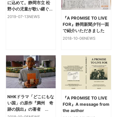
に込めて。静岡市立 松
野小の児童が歌い継ぐ
『空に願いを』
2019-07-13
NEWS
『A PROMISE TO LIVE
FOR』静岡新聞夕刊一面
で紹介いただきました
2018-10-06
NEWS
NHKドラマ「どこにもな
『A PROMISE TO LIVE
い国」の原作『満州 奇
FOR』A message from
跡の脱出』の著者
the author
Maruyama氏からご感想
2018-10-05
NEWS