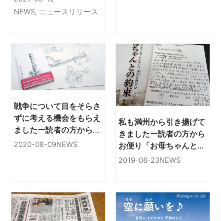
オブックをAmazon
NEWS
,
ニュースリリース
Audibleにて配信
戦争について目をそらさ
ずに考える機会をもらえ
私も満州から引き揚げて
ましたー読者の方から
きましたー読者の方から
「お母ちゃんとの約束」
2020-08-09
NEWS
お便り「お母ちゃんとの
を読んで
約束」を読んで
2019-08-23
NEWS