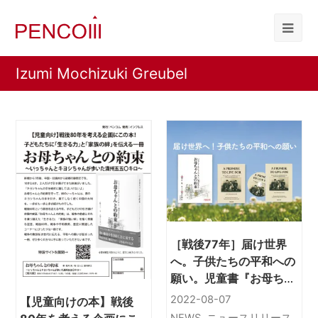
Izumi Mochizuki Greubel
［戦後77年］届け世界
へ。子供たちの平和への
願い。児童書『お母ちゃ
んとの約束』英語翻訳版
2022-08-07
【児童向けの本】戦後
『A PROMISE TO LIVE