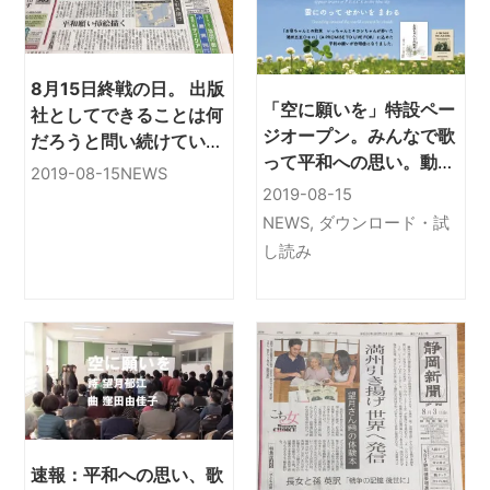
8月15日終戦の日。 出版
「空に願いを」特設ペー
社としてできることは何
ジオープン。みんなで歌
だろうと問い続けていま
って平和への思い。動
す
2019-08-15
NEWS
画、音源、楽譜のダウン
2019-08-15
ロード無料
NEWS
,
ダウンロード・試
し読み
速報：平和への思い、歌