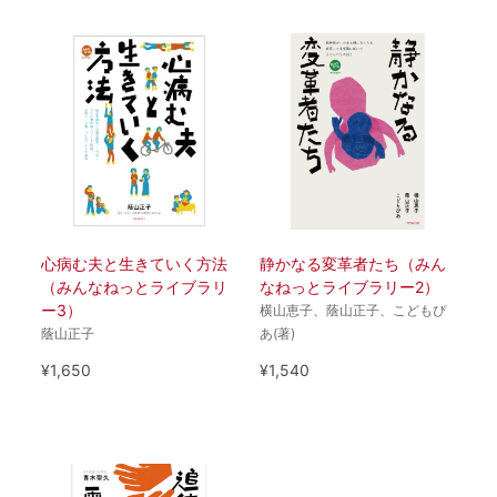
心病む夫と生きていく方法
静かなる変革者たち（みん
（みんなねっとライブラリ
なねっとライブラリー2）
ー3）
横山恵子、蔭山正子、こどもぴ
蔭山正子
あ(著)
¥1,650
¥1,540