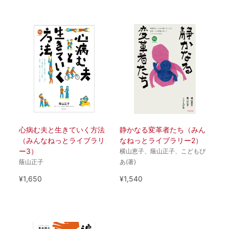
心病む夫と生きていく方法
静かなる変革者たち（みん
（みんなねっとライブラリ
なねっとライブラリー2）
ー3）
横山恵子、蔭山正子、こどもぴ
蔭山正子
あ(著)
¥1,650
¥1,540