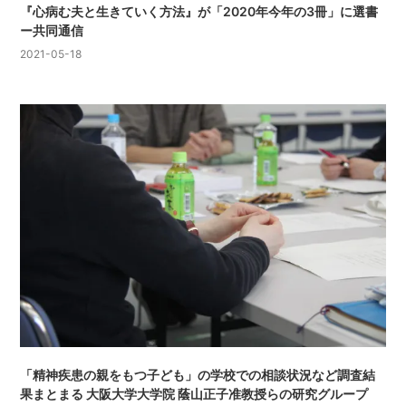
『心病む夫と生きていく方法』が「2020年今年の3冊」に選書
ー共同通信
2021-05-18
「精神疾患の親をもつ子ども」の学校での相談状況など調査結
果まとまる 大阪大学大学院 蔭山正子准教授らの研究グループ