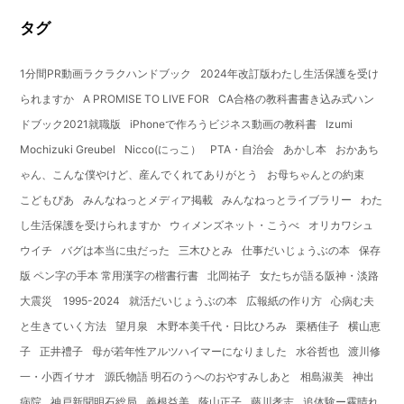
タグ
1分間PR動画ラクラクハンドブック
2024年改訂版わたし生活保護を受け
られますか
A PROMISE TO LIVE FOR
CA合格の教科書書き込み式ハン
ドブック2021就職版
iPhoneで作ろうビジネス動画の教科書
Izumi
Mochizuki Greubel
Nicco(にっこ）
PTA・自治会
あかし本
おかあち
ゃん、こんな僕やけど、産んでくれてありがとう
お母ちゃんとの約束
こどもぴあ
みんなねっとメディア掲載
みんなねっとライブラリー
わた
し生活保護を受けられますか
ウィメンズネット・こうべ
オリカワシュ
ウイチ
バグは本当に虫だった
三木ひとみ
仕事だいじょうぶの本
保存
版 ペン字の手本 常用漢字の楷書行書
北岡祐子
女たちが語る阪神・淡路
大震災 1995-2024
就活だいじょうぶの本
広報紙の作り方
心病む夫
と生きていく方法
望月泉
木野本美千代・日比ひろみ
栗栖佳子
横山恵
子
正井禮子
母が若年性アルツハイマーになりました
水谷哲也
渡川修
一・小西イサオ
源氏物語 明石のうへのおやすみしあと
相島淑美
神出
病院
神戸新聞明石総局
義根益美
蔭山正子
藤川孝志
追体験ー霧晴れ