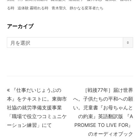
る時
追体験 霧晴れる時
青木聖久
静かなる変革者たち
アーカイブ
月を選択
『仕事だいじょうぶの
［戦後77年］届け世界
本』をテキストに。東御市
へ。子供たちの平和への願
社協の就労準備支援事業
い。児童書『お母ちゃんと
「職場で役立つコミュニケ
の約束』英語翻訳版 『A
ーション練習」にて
PROMISE TO LIVE FOR』
のオーディオブック