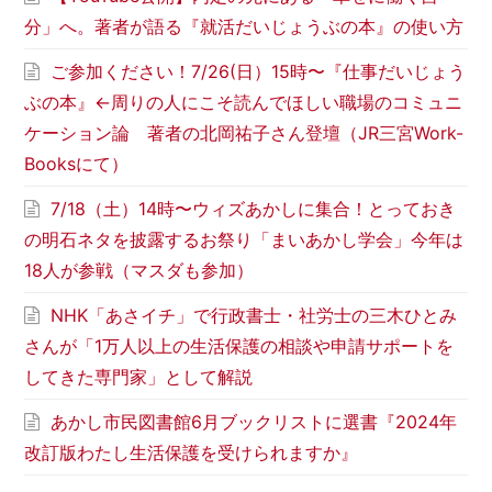
分」へ。著者が語る『就活だいじょうぶの本』の使い方
ご参加ください！7/26(日）15時〜『仕事だいじょう
ぶの本』←周りの人にこそ読んでほしい職場のコミュニ
ケーション論 著者の北岡祐子さん登壇（JR三宮Work-
Booksにて）
7/18（土）14時〜ウィズあかしに集合！とっておき
の明石ネタを披露するお祭り「まいあかし学会」今年は
18人が参戦（マスダも参加）
NHK「あさイチ」で行政書士・社労士の三木ひとみ
さんが「1万人以上の生活保護の相談や申請サポートを
してきた専門家」として解説
あかし市民図書館6月ブックリストに選書『2024年
改訂版わたし生活保護を受けられますか』