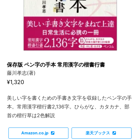
保存版 ペン字の手本 常用漢字の楷書行書
藤川孝志(著)
¥1,320
美しい字を書くための手書き文字を収録したペン字の手
本。常用漢字楷行書2,136字。ひらがな、カタカナ、部
首の楷行草は2色解説
Amazon.co.jp
楽天ブックス