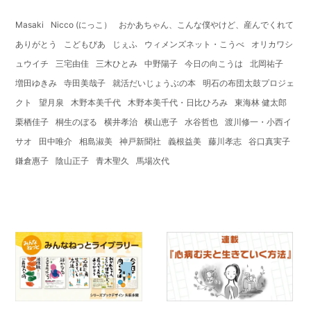
Masaki
Nicco (にっこ）
おかあちゃん、こんな僕やけど、産んでくれて
ありがとう
こどもぴあ
じぇふ
ウィメンズネット・こうべ
オリカワシ
ュウイチ
三宅由佳
三木ひとみ
中野陽子
今日の向こうは
北岡祐子
増田ゆきみ
寺田美哉子
就活だいじょうぶの本
明石の布団太鼓プロジェ
クト
望月泉
木野本美千代
木野本美千代・日比ひろみ
東海林 健太郎
栗栖佳子
桐生のぼる
横井孝治
横山恵子
水谷哲也
渡川修一・小西イ
サオ
田中唯介
相島淑美
神戸新聞社
義根益美
藤川孝志
谷口真実子
鎌倉惠子
陰山正子
青木聖久
馬場次代