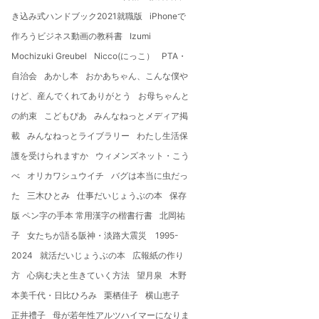
き込み式ハンドブック2021就職版
iPhoneで
作ろうビジネス動画の教科書
Izumi
Mochizuki Greubel
Nicco(にっこ）
PTA・
自治会
あかし本
おかあちゃん、こんな僕や
けど、産んでくれてありがとう
お母ちゃんと
の約束
こどもぴあ
みんなねっとメディア掲
載
みんなねっとライブラリー
わたし生活保
護を受けられますか
ウィメンズネット・こう
べ
オリカワシュウイチ
バグは本当に虫だっ
た
三木ひとみ
仕事だいじょうぶの本
保存
版 ペン字の手本 常用漢字の楷書行書
北岡祐
子
女たちが語る阪神・淡路大震災 1995-
2024
就活だいじょうぶの本
広報紙の作り
方
心病む夫と生きていく方法
望月泉
木野
本美千代・日比ひろみ
栗栖佳子
横山恵子
正井禮子
母が若年性アルツハイマーになりま