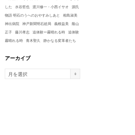
した
水谷哲也
渡川修一・小西イサオ
源氏
物語 明石のうへのおやすみしあと
相島淑美
神出病院
神戸新聞明石総局
義根益美
蔭山
正子
藤川孝志
追体験ー霧晴れる時
追体験
霧晴れる時
青木聖久
静かなる変革者たち
アーカイブ
月を選択