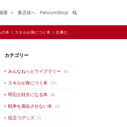
概要
書店様へ
PencomShop
ムの本
スキルが身につく本
仕事だ
2刷）
カテゴリー
みんなねっとライブラリー
(5)
スキルが身につく本
(17)
明石が好きになる本
(6)
戦争を風化させない本
(3)
役立つグッズ
(1)