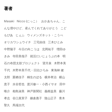
著者
Masaki
Nicco (にっこ）
おかあちゃん、こ
んな僕やけど、産んでくれてありがとう
こど
もぴあ
じぇふ
ウィメンズネット・こうべ
オリカワシュウイチ
三宅由佳
三木ひとみ
中野陽子
今日の向こうは
北岡祐子
増田ゆ
きみ
寺田美哉子
就活だいじょうぶの本
明
石の布団太鼓プロジェクト
望月泉
木野本美
千代
木野本美千代・日比ひろみ
東海林 健
太郎
栗栖佳子
桐生のぼる
横井孝治
横山
恵子
水谷哲也
渡川修一・小西イサオ
田中
唯介
相島淑美
神戸新聞社
義根益美
藤川
孝志
谷口真実子
鎌倉惠子
陰山正子
青木
聖久
馬場次代