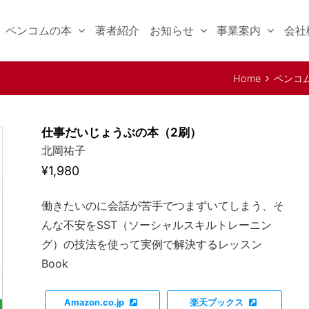
ペンコムの本
著者紹介
お知らせ
事業案内
会社
Home
ペンコ
いじょうぶの本（
仕事だいじょうぶの本（2刷）
北岡祐子
¥1,980
働きたいのに会話が苦手でつまずいてしまう、そ
んな不安をSST（ソーシャルスキルトレーニン
グ）の技法を使って実例で解決するレッスン
Book
Amazon.co.jp
楽天ブックス