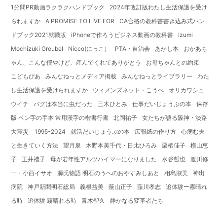
1分間PR動画ラクラクハンドブック
2024年改訂版わたし生活保護を受け
られますか
A PROMISE TO LIVE FOR
CA合格の教科書書き込み式ハン
ドブック2021就職版
iPhoneで作ろうビジネス動画の教科書
Izumi
Mochizuki Greubel
Nicco(にっこ）
PTA・自治会
あかし本
おかあち
ゃん、こんな僕やけど、産んでくれてありがとう
お母ちゃんとの約束
こどもぴあ
みんなねっとメディア掲載
みんなねっとライブラリー
わた
し生活保護を受けられますか
ウィメンズネット・こうべ
オリカワシュ
ウイチ
バグは本当に虫だった
三木ひとみ
仕事だいじょうぶの本
保存
版 ペン字の手本 常用漢字の楷書行書
北岡祐子
女たちが語る阪神・淡路
大震災 1995-2024
就活だいじょうぶの本
広報紙の作り方
心病む夫
と生きていく方法
望月泉
木野本美千代・日比ひろみ
栗栖佳子
横山恵
子
正井禮子
母が若年性アルツハイマーになりました
水谷哲也
渡川修
一・小西イサオ
源氏物語 明石のうへのおやすみしあと
相島淑美
神出
病院
神戸新聞明石総局
義根益美
蔭山正子
藤川孝志
追体験ー霧晴れ
る時
追体験 霧晴れる時
青木聖久
静かなる変革者たち