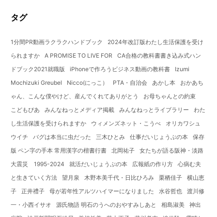
タグ
1分間PR動画ラクラクハンドブック
2024年改訂版わたし生活保護を受け
られますか
A PROMISE TO LIVE FOR
CA合格の教科書書き込み式ハン
ドブック2021就職版
iPhoneで作ろうビジネス動画の教科書
Izumi
Mochizuki Greubel
Nicco(にっこ）
PTA・自治会
あかし本
おかあち
ゃん、こんな僕やけど、産んでくれてありがとう
お母ちゃんとの約束
こどもぴあ
みんなねっとメディア掲載
みんなねっとライブラリー
わた
し生活保護を受けられますか
ウィメンズネット・こうべ
オリカワシュ
ウイチ
バグは本当に虫だった
三木ひとみ
仕事だいじょうぶの本
保存
版 ペン字の手本 常用漢字の楷書行書
北岡祐子
女たちが語る阪神・淡路
大震災 1995-2024
就活だいじょうぶの本
広報紙の作り方
心病む夫
と生きていく方法
望月泉
木野本美千代・日比ひろみ
栗栖佳子
横山恵
子
正井禮子
母が若年性アルツハイマーになりました
水谷哲也
渡川修
一・小西イサオ
源氏物語 明石のうへのおやすみしあと
相島淑美
神出