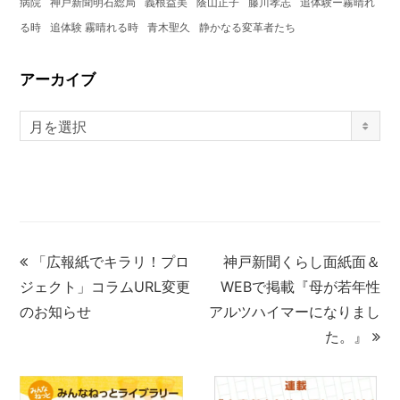
病院
神戸新聞明石総局
義根益美
蔭山正子
藤川孝志
追体験ー霧晴れ
る時
追体験 霧晴れる時
青木聖久
静かなる変革者たち
アーカイブ
月を選択
「広報紙でキラリ！プロ
神戸新聞くらし面紙面＆
ジェクト」コラムURL変更
WEBで掲載『母が若年性
のお知らせ
アルツハイマーになりまし
た。』