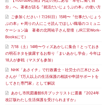
【YouTube公開】内定の先にある「幸せに働く自
分」へ。著者が語る『就活だいじょうぶの本』の使い方
ご参加ください！7/26(日）15時〜『仕事だいじょう
ぶの本』←周りの人にこそ読んでほしい職場のコミュニ
ケーション論 著者の北岡祐子さん登壇（JR三宮Work-
Booksにて）
7/18（土）14時〜ウィズあかしに集合！とっておき
の明石ネタを披露するお祭り「まいあかし学会」今年は
18人が参戦（マスダも参加）
NHK「あさイチ」で行政書士・社労士の三木ひとみ
さんが「1万人以上の生活保護の相談や申請サポートを
してきた専門家」として解説
あかし市民図書館6月ブックリストに選書『2024年
改訂版わたし生活保護を受けられますか』