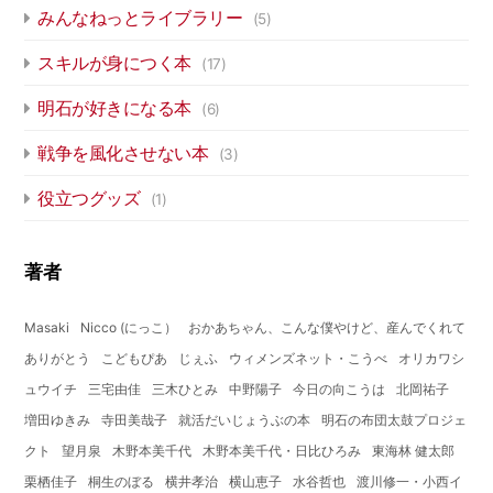
みんなねっとライブラリー
(5)
スキルが身につく本
(17)
明石が好きになる本
(6)
戦争を風化させない本
(3)
役立つグッズ
(1)
著者
Masaki
Nicco (にっこ）
おかあちゃん、こんな僕やけど、産んでくれて
ありがとう
こどもぴあ
じぇふ
ウィメンズネット・こうべ
オリカワシ
ュウイチ
三宅由佳
三木ひとみ
中野陽子
今日の向こうは
北岡祐子
増田ゆきみ
寺田美哉子
就活だいじょうぶの本
明石の布団太鼓プロジェ
クト
望月泉
木野本美千代
木野本美千代・日比ひろみ
東海林 健太郎
栗栖佳子
桐生のぼる
横井孝治
横山恵子
水谷哲也
渡川修一・小西イ