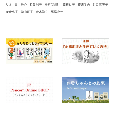
サオ
田中唯介
相島淑美
神戸新聞社
義根益美
藤川孝志
谷口真実子
鎌倉惠子
陰山正子
青木聖久
馬場次代