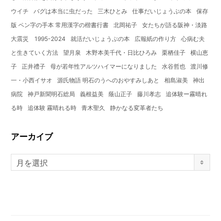
ウイチ
バグは本当に虫だった
三木ひとみ
仕事だいじょうぶの本
保存
版 ペン字の手本 常用漢字の楷書行書
北岡祐子
女たちが語る阪神・淡路
大震災 1995-2024
就活だいじょうぶの本
広報紙の作り方
心病む夫
と生きていく方法
望月泉
木野本美千代・日比ひろみ
栗栖佳子
横山恵
子
正井禮子
母が若年性アルツハイマーになりました
水谷哲也
渡川修
一・小西イサオ
源氏物語 明石のうへのおやすみしあと
相島淑美
神出
病院
神戸新聞明石総局
義根益美
蔭山正子
藤川孝志
追体験ー霧晴れ
る時
追体験 霧晴れる時
青木聖久
静かなる変革者たち
アーカイブ
月を選択