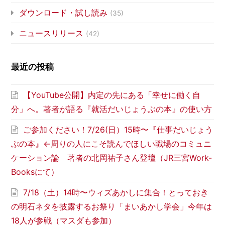
ダウンロード・試し読み
(35)
ニュースリリース
(42)
最近の投稿
【YouTube公開】内定の先にある「幸せに働く自
分」へ。著者が語る『就活だいじょうぶの本』の使い方
ご参加ください！7/26(日）15時〜『仕事だいじょう
ぶの本』←周りの人にこそ読んでほしい職場のコミュニ
ケーション論 著者の北岡祐子さん登壇（JR三宮Work-
Booksにて）
7/18（土）14時〜ウィズあかしに集合！とっておき
の明石ネタを披露するお祭り「まいあかし学会」今年は
18人が参戦（マスダも参加）