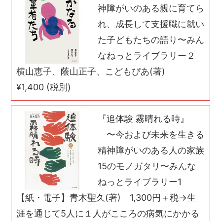
神障がいのある親に育てら
れ、成長して支援職に就い
た子どもたちの語り〜みん
なねっとライブラリー２
横山恵子、蔭山正子、こどもぴあ(著)
¥1,400 (税別)
『追体験 霧晴れる時』
〜今および未来を生きる
精神障がいのある人の家族
15のモノガタリ〜みんな
ねっとライブラリー1
【紙・電子】青木聖久(著) 1,300円＋税→生
涯を通じて5人に１人がこころの病気にかかる