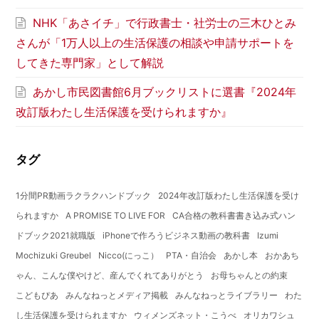
NHK「あさイチ」で行政書士・社労士の三木ひとみ
さんが「1万人以上の生活保護の相談や申請サポートを
してきた専門家」として解説
あかし市民図書館6月ブックリストに選書『2024年
改訂版わたし生活保護を受けられますか』
タグ
1分間PR動画ラクラクハンドブック
2024年改訂版わたし生活保護を受け
られますか
A PROMISE TO LIVE FOR
CA合格の教科書書き込み式ハン
ドブック2021就職版
iPhoneで作ろうビジネス動画の教科書
Izumi
Mochizuki Greubel
Nicco(にっこ）
PTA・自治会
あかし本
おかあち
ゃん、こんな僕やけど、産んでくれてありがとう
お母ちゃんとの約束
こどもぴあ
みんなねっとメディア掲載
みんなねっとライブラリー
わた
し生活保護を受けられますか
ウィメンズネット・こうべ
オリカワシュ