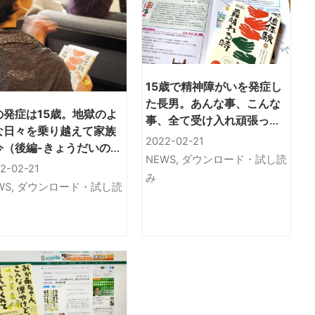
15歳で精神障がいを発症し
た長男。あんな事、こんな
の発症は15歳。地獄のよ
事、全て受け入れ頑張った
な日々を乗り越えて家族
(前編-母の立場）
2022-02-21
今（後編-きょうだいの立
NEWS
,
ダウンロード・試し読
）
2-02-21
み
WS
,
ダウンロード・試し読