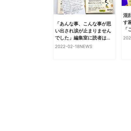
混
す
「あんな事、こんな事が思
「
い出され涙が止まりません
に
でした」編集室に読者はが
202
きを頂きました
2022-02-18
NEWS