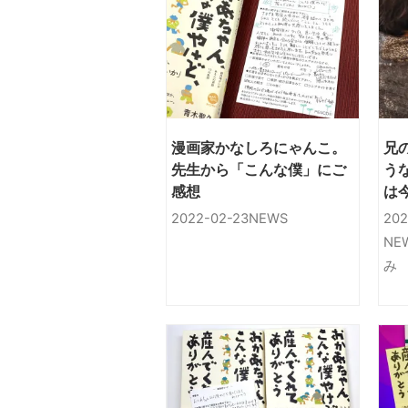
漫画家かなしろにゃんこ。
兄
先生から「こんな僕」にご
う
感想
は
場
2022-02-23
NEWS
202
NE
み