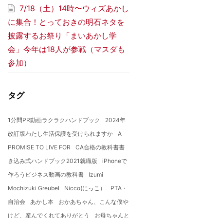
7/18（土）14時〜ウィズあかし
に集合！とっておきの明石ネタを
披露するお祭り「まいあかし学
会」今年は18人が参戦（マスダも
参加）
タグ
1分間PR動画ラクラクハンドブック
2024年
改訂版わたし生活保護を受けられますか
A
PROMISE TO LIVE FOR
CA合格の教科書書
き込み式ハンドブック2021就職版
iPhoneで
作ろうビジネス動画の教科書
Izumi
Mochizuki Greubel
Nicco(にっこ）
PTA・
自治会
あかし本
おかあちゃん、こんな僕や
けど、産んでくれてありがとう
お母ちゃんと