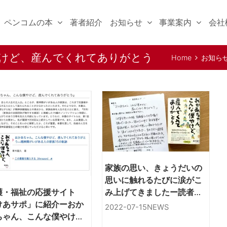
ペンコムの本
著者紹介
お知らせ
事業案内
会社
けど、産んでくれてありがとう
Home
お知ら
んでくれてあり
家族の思い、きょうだいの
思いに触れるたびに涙がこ
護・福祉の応援サイト
み上げてきましたー読者の
けあサポ」に紹介ーおか
方よりご感想をいただきま
2022-07-15
NEWS
ちゃん、こんな僕やけ
した