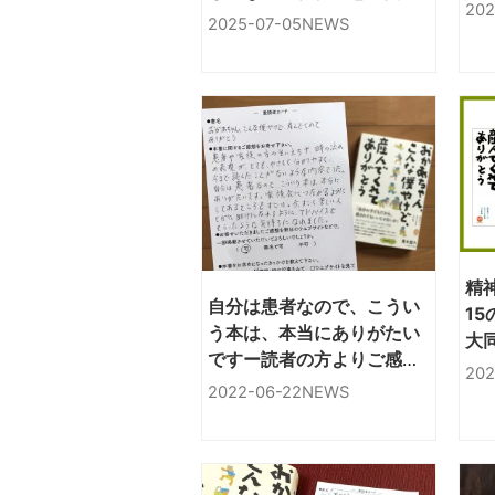
ど
202
のある皆さまぜひご参加下
2025-07-05
NEWS
う
さい。日本福祉大・青木聖
久教授登壇
精
自分は患者なので、こうい
1
う本は、本当にありがたい
大
ですー読者の方よりご感想
の
202
をいただきました
2022-06-22
NEWS