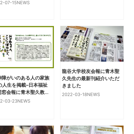
、産んでくれてありがと
2-07-15
NEWS
龍谷大学校友会報に青木聖
神障がいのある人の家族
久先生の最新刊紹介いただ
5の人生を掲載–日本福祉
きました
同窓会報に青木聖久教授
2022-03-18
NEWS
最新刊紹介
2-03-23
NEWS