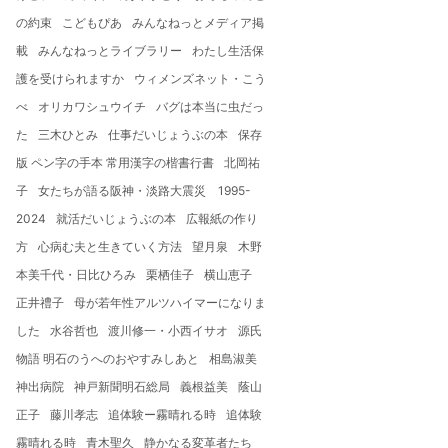
の約束
こどもぴあ
みんなねっとメディア掲
載
みんなねっとライブラリー
わたし生活保
護を受けられますか
ウィメンズネット・こう
べ
オリカワシュウイチ
バグは本当に虫だっ
た
三木ひとみ
仕事だいじょうぶの本
保存
版 ペン字の手本 常用漢字の楷書行書
北岡祐
子
女たちが語る阪神・淡路大震災 1995-
2024
就活だいじょうぶの本
広報紙の作り
方
心病む夫と生きていく方法
望月泉
木野
本美千代・日比ひろみ
栗栖佳子
横山恵子
正井禮子
母が若年性アルツハイマーになりま
した
水谷哲也
渡川修一・小西イサオ
源氏
物語 明石のうへのおやすみしあと
相島淑美
神出病院
神戸新聞明石総局
義根益美
蔭山
正子
藤川孝志
追体験ー霧晴れる時
追体験
霧晴れる時
青木聖久
静かなる変革者たち