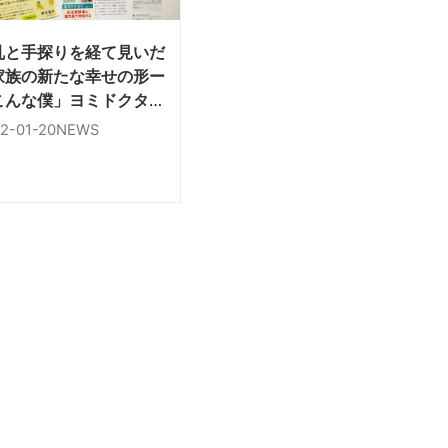
乱と手探りを経て見いだ
家族の新たな幸せの形ー
こんな僕」ヨミドクター
書評掲載
2-01-20
NEWS