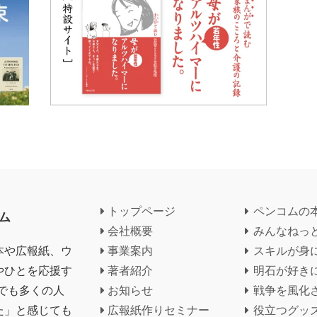
トップページ
ペンコムの
ム
会社概要
みんなねっ
本や広報紙、ウ
事業案内
スキルが身
やひとを応援す
著者紹介
明石が好き
でも多くの人
お知らせ
戦争を風化
た」と感じても
広報紙作りセミナー
役立つグッ