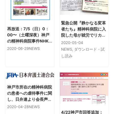
緊急公開『静かなる変革
再放送：7/5（日）0：
者たち』精神科病院に入
00〜（土曜深夜）神戸
院した母が就労でリカバ
の精神科病院事件NHK放
リーする姿をみせてくれ
2020-05-04
映「日本の精神医療の闇
た！
2020-06-29
NEWS
NEWS
,
ダウンロード・試
に迫る」NHK Eテレ7/2
し読み
夜8:00〜。及び逮捕看
護師らの裁判に関する報
道まとめ
神戸市所在の精神科病院
の患者への虐待事件に関
し、日弁連より会長声明
が出されました(4/23)
2020-04-28
NEWS
4/22神戸市回答追加：