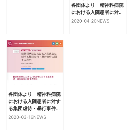
各団体より「精神科病院
における入院患者に対す
る集団虐待・暴行事件に
2020-04-20
NEWS
関する声明」が出されて
います
各団体より「精神科病院
における入院患者に対す
る集団虐待・暴行事件に
関する声明」が出されま
2020-03-16
NEWS
した