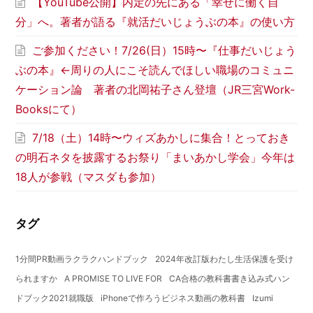
【YouTube公開】内定の先にある「幸せに働く自
分」へ。著者が語る『就活だいじょうぶの本』の使い方
ご参加ください！7/26(日）15時〜『仕事だいじょう
ぶの本』←周りの人にこそ読んでほしい職場のコミュニ
ケーション論 著者の北岡祐子さん登壇（JR三宮Work-
Booksにて）
7/18（土）14時〜ウィズあかしに集合！とっておき
の明石ネタを披露するお祭り「まいあかし学会」今年は
18人が参戦（マスダも参加）
タグ
1分間PR動画ラクラクハンドブック
2024年改訂版わたし生活保護を受け
られますか
A PROMISE TO LIVE FOR
CA合格の教科書書き込み式ハン
ドブック2021就職版
iPhoneで作ろうビジネス動画の教科書
Izumi