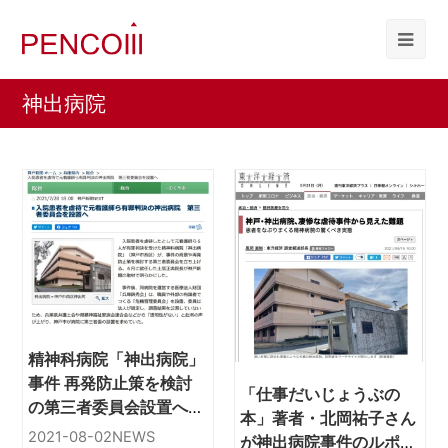
神出病院
精神科病院「神出病院」
事件 再発防止策を検討
「仕事だいじょうぶの
の第三者委員会設置へ
本」著者・北岡祐子さん
（神戸新聞より）
2021-08-02
NEWS
が神出病院事件のルポで