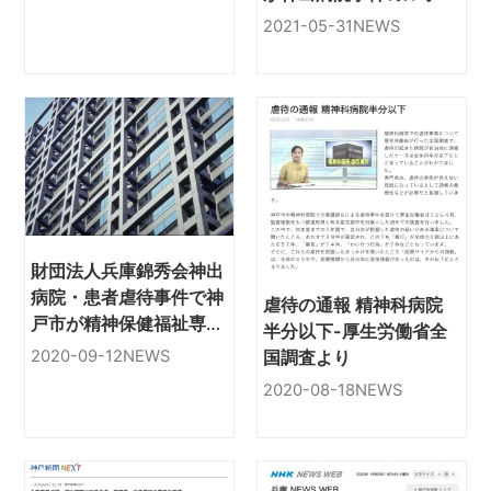
コメント
2021-05-31
NEWS
財団法人兵庫錦秀会神出
病院・患者虐待事件で神
虐待の通報 精神科病院
戸市が精神保健福祉専門
半分以下-厚生労働省全
分科会（9/11）
国調査より
2020-09-12
NEWS
2020-08-18
NEWS