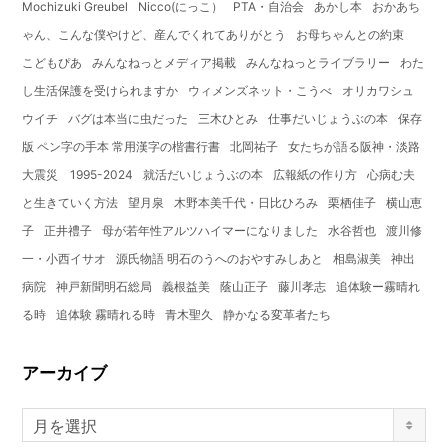
Mochizuki Greubel
Nicco(にっこ）
PTA・自治会
あかし本
おかあち
ゃん、こんな僕やけど、産んでくれてありがとう
お母ちゃんとの約束
こどもぴあ
みんなねっとメディア掲載
みんなねっとライブラリー
わた
し生活保護を受けられますか
ウィメンズネット・こうべ
オリカワシュ
ウイチ
バグは本当に虫だった
三木ひとみ
仕事だいじょうぶの本
保存
版 ペン字の手本 常用漢字の楷書行書
北岡祐子
女たちが語る阪神・淡路
大震災 1995-2024
就活だいじょうぶの本
広報紙の作り方
心病む夫
と生きていく方法
望月泉
木野本美千代・日比ひろみ
栗栖佳子
横山恵
子
正井禮子
母が若年性アルツハイマーになりました
水谷哲也
渡川修
一・小西イサオ
源氏物語 明石のうへのおやすみしあと
相島淑美
神出
病院
神戸新聞明石総局
義根益美
蔭山正子
藤川孝志
追体験ー霧晴れ
る時
追体験 霧晴れる時
青木聖久
静かなる変革者たち
アーカイブ
月を選択