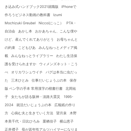
き込み式ハンドブック2021就職版
iPhoneで
作ろうビジネス動画の教科書
Izumi
Mochizuki Greubel
Nicco(にっこ）
PTA・
自治会
あかし本
おかあちゃん、こんな僕や
けど、産んでくれてありがとう
お母ちゃんと
の約束
こどもぴあ
みんなねっとメディア掲
載
みんなねっとライブラリー
わたし生活保
護を受けられますか
ウィメンズネット・こう
べ
オリカワシュウイチ
バグは本当に虫だっ
た
三木ひとみ
仕事だいじょうぶの本
保存
版 ペン字の手本 常用漢字の楷書行書
北岡祐
子
女たちが語る阪神・淡路大震災 1995-
2024
就活だいじょうぶの本
広報紙の作り
方
心病む夫と生きていく方法
望月泉
木野
本美千代・日比ひろみ
栗栖佳子
横山恵子
正井禮子
母が若年性アルツハイマーになりま