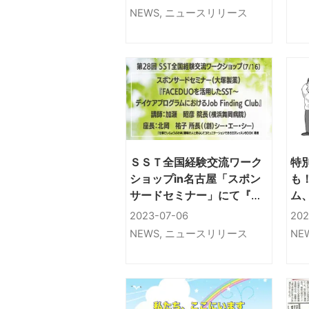
あと』
NEWS
,
ニュースリリース
ＳＳＴ全国経験交流ワーク
特
ショップin名古屋「スポン
も
サードセミナー」にて『仕
ム
事だいじょうぶの本』著者
キ
2023-07-06
202
北岡祐子さん座長登壇
介
NEWS
,
ニュースリリース
NE
（7/16）