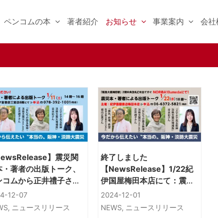
ペンコムの本
著者紹介
お知らせ
事業案内
会社
ewsRelease】震災関
終了しました
本・著者の出版トーク、
【NewsRelease】1/22紀
ンコムから正井禮子さん
伊国屋梅田本店にて：震災
女たちが語る阪神・淡路
関連本・著者の出版トー
4-12-07
2024-12-01
災 1995-2024」
ク、ペンコムから正井禮子
WS
,
ニュースリリース
NEWS
,
ニュースリリース
さん「女たちが語る阪神・