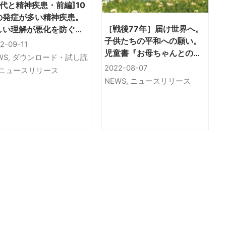
0代と精神疾患・前編]10
の発症が多い精神疾患。
［戦後77年］届け世界へ。
しい理解が悪化を防ぐー
子供たちの平和への願い。
仕事だいじょうぶの本』
2-09-11
児童書『お母ちゃんとの約
者が分かりやすく解説。
WS
,
ダウンロード・試し読
束』英語翻訳版 『A
談シートつき
2022-08-07
ニュースリリース
PROMISE TO LIVE FOR』
NEWS
,
ニュースリリース
のオーディオブック
Amazon Audibleにて好評
配信