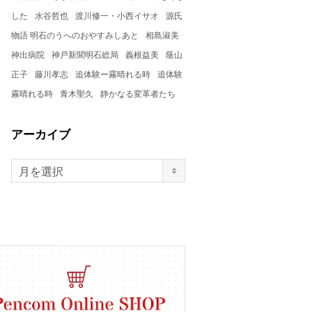
した
水谷哲也
渡川修一・小西イサオ
源氏
物語 明石のうへのおやすみしあと
相島淑美
神出病院
神戸新聞明石総局
義根益美
蔭山
正子
藤川孝志
追体験ー霧晴れる時
追体験
霧晴れる時
青木聖久
静かなる変革者たち
アーカイブ
月を選択