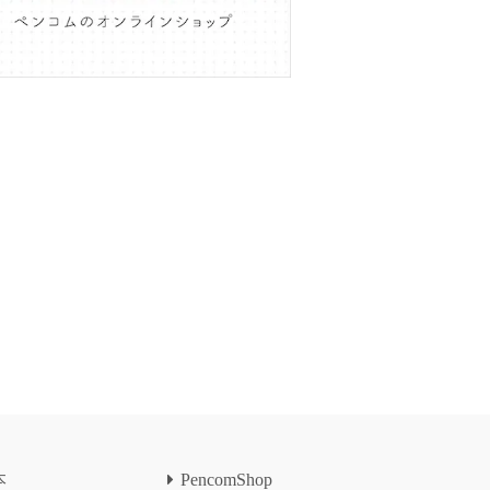
本
PencomShop