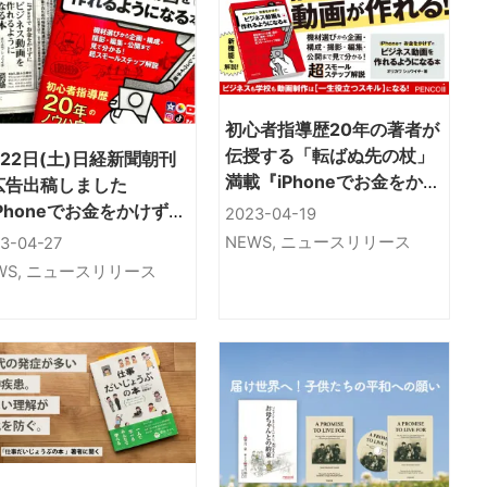
初心者指導歴20年の著者が
伝授する「転ばぬ先の杖」
月22日(土)日経新聞朝刊
満載『iPhoneでお金をかけ
広告出稿しました
ずにビジネス動画を作れる
Phoneでお金をかけずに
2023-04-19
ようになる本』4/11新刊
ジネス動画を作れるよう
NEWS
,
ニュースリリース
3-04-27
なる本』
WS
,
ニュースリリース