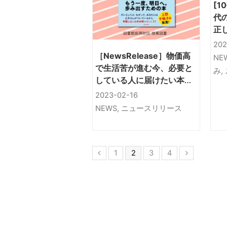
[1
代
正
『
202
著
［NewsRelease］物価高
NE
相
で生活苦が進む今、必要と
み
,
している人に届けたい本
『わたし生活保護を受けら
2023-02-16
れますか』
NEWS
,
ニュースリリース
1
2
3
4