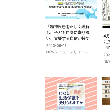
「精神疾患を正しく理解
し、子ども自身に寄り添
4
い、支援する自信が持て
に
る」教員向け動画プログラ
2023-06-11
『i
ムを開発。プログラムの有
NEWS
,
ニュースリリース
ビ
202
効性も実証され無料配信中
に
NE