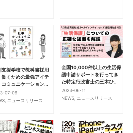
淡路大震災 1995-
2024」
全国10,000件以上の生活保
別支援学校で教科書採用
護申請サポートを行ってき
！働くための最強アイテ
た特定行政書士の三木ひと
、コミュニケーションス
み氏が、生活保護について
2023-06-11
ルを身に付ける練習法紹
3-07-06
の正確な知識を解説する連
の本
NEWS
,
ニュースリリース
WS
,
ニュースリリース
載全8回