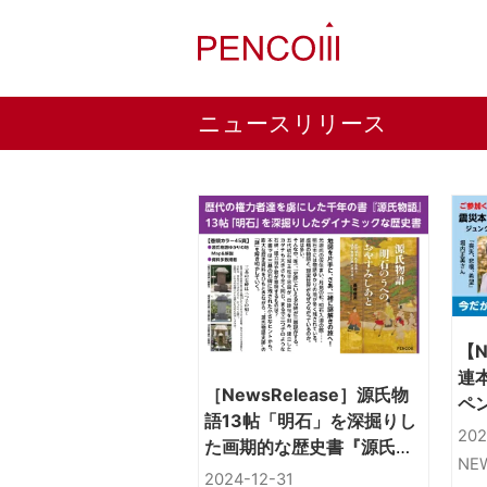
ニュースリリース
【N
連
［NewsRelease］源氏物
ペ
語13帖「明石」を深掘りし
「
202
た画期的な歴史書『源氏物
大震
NE
語 明石のうへのおやすみし
2024-12-31