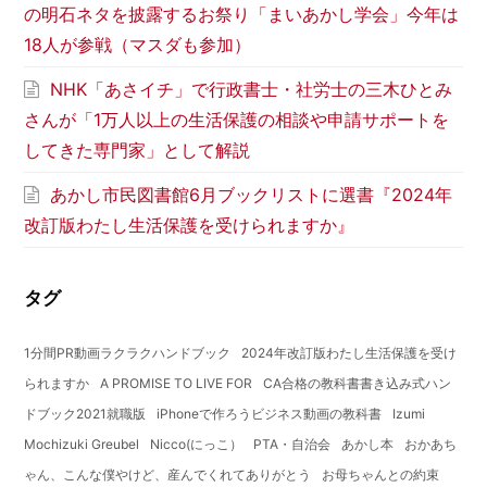
の明石ネタを披露するお祭り「まいあかし学会」今年は
18人が参戦（マスダも参加）
NHK「あさイチ」で行政書士・社労士の三木ひとみ
さんが「1万人以上の生活保護の相談や申請サポートを
してきた専門家」として解説
あかし市民図書館6月ブックリストに選書『2024年
改訂版わたし生活保護を受けられますか』
タグ
1分間PR動画ラクラクハンドブック
2024年改訂版わたし生活保護を受け
られますか
A PROMISE TO LIVE FOR
CA合格の教科書書き込み式ハン
ドブック2021就職版
iPhoneで作ろうビジネス動画の教科書
Izumi
Mochizuki Greubel
Nicco(にっこ）
PTA・自治会
あかし本
おかあち
ゃん、こんな僕やけど、産んでくれてありがとう
お母ちゃんとの約束