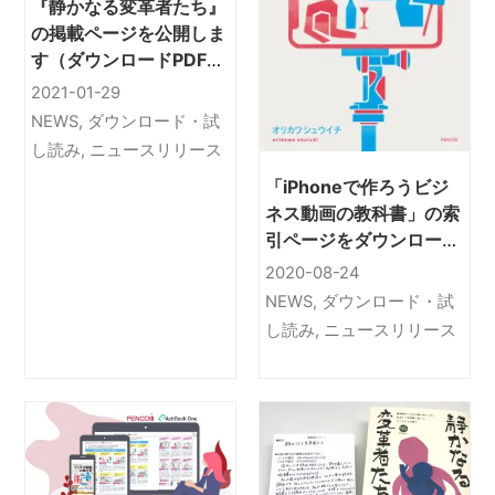
『静かなる変革者たち』
の掲載ページを公開しま
す（ダウンロードPDFあ
り）精神疾患の親をもつ
2021-01-29
子どもの会「こどもぴ
NEWS
,
ダウンロード・試
あ」を知って
し読み
,
ニュースリリース
「iPhoneで作ろうビジ
ネス動画の教科書」の索
引ページをダウンロード
していただけます
2020-08-24
NEWS
,
ダウンロード・試
し読み
,
ニュースリリース