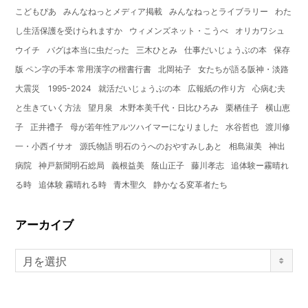
こどもぴあ
みんなねっとメディア掲載
みんなねっとライブラリー
わた
し生活保護を受けられますか
ウィメンズネット・こうべ
オリカワシュ
ウイチ
バグは本当に虫だった
三木ひとみ
仕事だいじょうぶの本
保存
版 ペン字の手本 常用漢字の楷書行書
北岡祐子
女たちが語る阪神・淡路
大震災 1995-2024
就活だいじょうぶの本
広報紙の作り方
心病む夫
と生きていく方法
望月泉
木野本美千代・日比ひろみ
栗栖佳子
横山恵
子
正井禮子
母が若年性アルツハイマーになりました
水谷哲也
渡川修
一・小西イサオ
源氏物語 明石のうへのおやすみしあと
相島淑美
神出
病院
神戸新聞明石総局
義根益美
蔭山正子
藤川孝志
追体験ー霧晴れ
る時
追体験 霧晴れる時
青木聖久
静かなる変革者たち
アーカイブ
月を選択