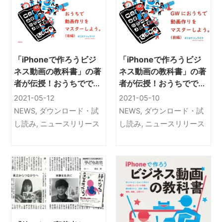
「iPhoneで作ろうビジ
「iPhoneで作ろうビジ
ネス動画の教科書」の著
ネス動画の教科書」の著
者が伝授！おうちででき
者が伝授！おうちででき
るスマホ動画の作り方
るスマホ動画の作り方
2021-05-12
2021-05-10
「すぐ発信テクニッ
「すぐ発信テクニッ
NEWS
,
ダウンロード・試
NEWS
,
ダウンロード・試
ク！」（後）
ク！」（前）
し読み
,
ニュースリリース
し読み
,
ニュースリリース