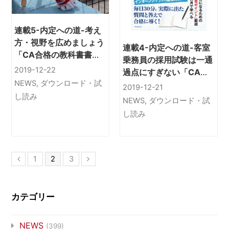
連載5-内定への道-考え
方・視野を広めましょう
連載4-内定への道-客室
「CA合格の教科書書き
乗務員の採用試験は一通
込み式ハンドブック
2019-12-22
過点にすぎない「CA合
2021就職版」
NEWS
,
ダウンロード・試
格の教科書書き込み式ハ
2019-12-21
ンドブック2021就職
し読み
NEWS
,
ダウンロード・試
版」
し読み
1
2
3
カテゴリー
NEWS
(399)