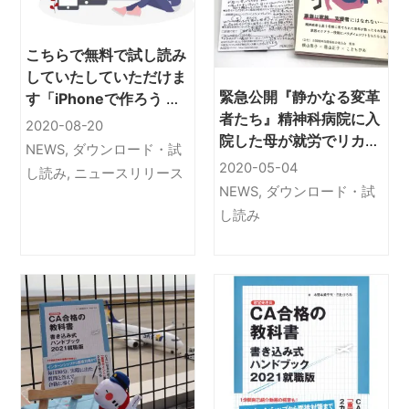
こちらで無料で試し読み
していたしていただけま
緊急公開『静かなる変革
す「iPhoneで作ろう ビ
者たち』精神科病院に入
ジネス動画の教科書」
2020-08-20
院した母が就労でリカバ
NEWS
,
ダウンロード・試
リーする姿をみせてくれ
2020-05-04
し読み
,
ニュースリリース
た！
NEWS
,
ダウンロード・試
し読み