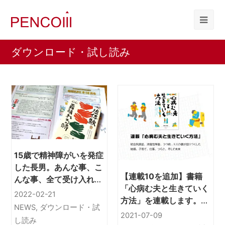
ダウンロード・試し読み
15歳で精神障がいを発症
した長男。あんな事、こ
【連載10を追加】書籍
んな事、全て受け入れ頑
「心病む夫と生きていく
張った(前編-母の立場）
2022-02-21
方法」を連載します。あ
NEWS
,
ダウンロード・試
なたはひとりじゃない。
2021-07-09
し読み
このメッセージが届きま