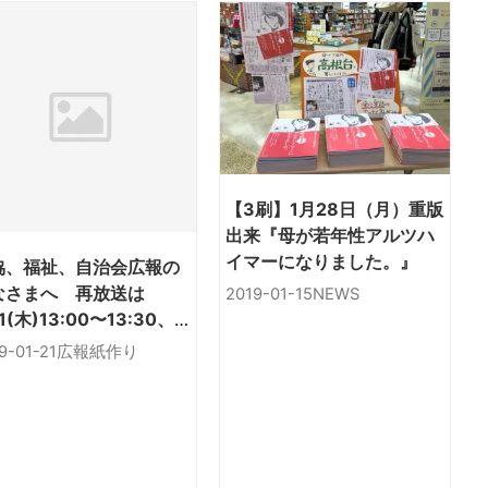
【3刷】1月28日（月）重版
出来『母が若年性アルツハ
イマーになりました。』
協、福祉、自治会広報の
なさまへ 再放送は
2019-01-15
NEWS
31(木)13:00〜13:30、
K EテレハートネットTV
9-01-21
広報紙作り
ぜひ