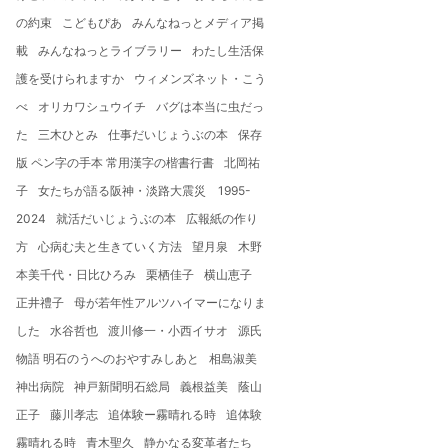
の約束
こどもぴあ
みんなねっとメディア掲
載
みんなねっとライブラリー
わたし生活保
護を受けられますか
ウィメンズネット・こう
べ
オリカワシュウイチ
バグは本当に虫だっ
た
三木ひとみ
仕事だいじょうぶの本
保存
版 ペン字の手本 常用漢字の楷書行書
北岡祐
子
女たちが語る阪神・淡路大震災 1995-
2024
就活だいじょうぶの本
広報紙の作り
方
心病む夫と生きていく方法
望月泉
木野
本美千代・日比ひろみ
栗栖佳子
横山恵子
正井禮子
母が若年性アルツハイマーになりま
した
水谷哲也
渡川修一・小西イサオ
源氏
物語 明石のうへのおやすみしあと
相島淑美
神出病院
神戸新聞明石総局
義根益美
蔭山
正子
藤川孝志
追体験ー霧晴れる時
追体験
霧晴れる時
青木聖久
静かなる変革者たち