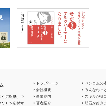
トップページ
ペンコムの
ム
会社概要
みんなねっ
本や広報紙、ウ
事業案内
スキルが身
やひとを応援す
著者紹介
明石が好き