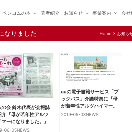
ペンコムの本
著者紹介
お知らせ
事業案内
会社
になりました
Home
お知ら
した
auの電子書籍サービス「ブ
ックパス」介護特集に『母
が若年性アルツハイマーに
族の会 鈴木代表が会報誌
なりました。』掲載
紹介『母が若年性アルツ
2019-05-03
NEWS
イマーになりました。』
9-06-05
NEWS