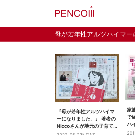
母が若年性アルツハイマー
家
『母が若年性アルツハイマ
で
ーになりました。』 著者の
ハ
Niccoさんが地元の子育て
誌にて対談
201