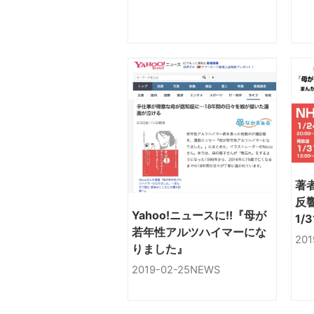
著
反響!! 
Yahoo!ニュースに!!『母が
1/
若年性アルツハイマーにな
が
201
りました』
な
2019-02-25
NEWS