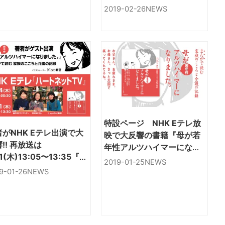
た。』
2019-02-26
NEWS
特設ページ NHK Eテレ放
者がNHK Eテレ出演で大
映で大反響の書籍『母が若
再放送は
年性アルツハイマーになり
31(木)13:05〜13:35『母
ました。』
2019-01-25
NEWS
若年性アルツハイマーに
9-01-26
NEWS
りました。』