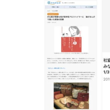
社
み
1/
NH
201
を