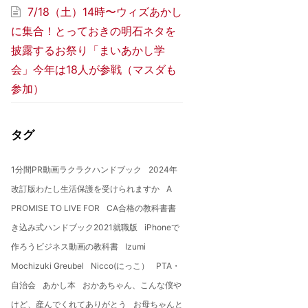
7/18（土）14時〜ウィズあかし
に集合！とっておきの明石ネタを
披露するお祭り「まいあかし学
会」今年は18人が参戦（マスダも
参加）
タグ
1分間PR動画ラクラクハンドブック
2024年
改訂版わたし生活保護を受けられますか
A
PROMISE TO LIVE FOR
CA合格の教科書書
き込み式ハンドブック2021就職版
iPhoneで
作ろうビジネス動画の教科書
Izumi
Mochizuki Greubel
Nicco(にっこ）
PTA・
自治会
あかし本
おかあちゃん、こんな僕や
けど、産んでくれてありがとう
お母ちゃんと