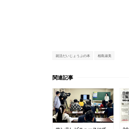
就活だいじょうぶの本
相島淑美
関連記事