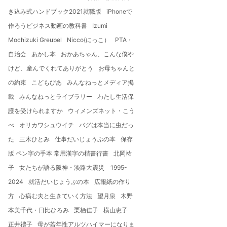
き込み式ハンドブック2021就職版
iPhoneで
作ろうビジネス動画の教科書
Izumi
Mochizuki Greubel
Nicco(にっこ）
PTA・
自治会
あかし本
おかあちゃん、こんな僕や
けど、産んでくれてありがとう
お母ちゃんと
の約束
こどもぴあ
みんなねっとメディア掲
載
みんなねっとライブラリー
わたし生活保
護を受けられますか
ウィメンズネット・こう
べ
オリカワシュウイチ
バグは本当に虫だっ
た
三木ひとみ
仕事だいじょうぶの本
保存
版 ペン字の手本 常用漢字の楷書行書
北岡祐
子
女たちが語る阪神・淡路大震災 1995-
2024
就活だいじょうぶの本
広報紙の作り
方
心病む夫と生きていく方法
望月泉
木野
本美千代・日比ひろみ
栗栖佳子
横山恵子
正井禮子
母が若年性アルツハイマーになりま