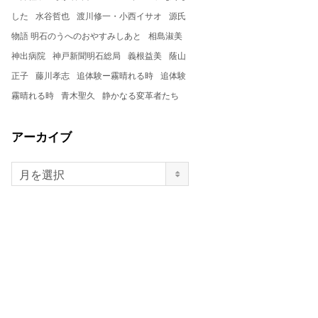
した
水谷哲也
渡川修一・小西イサオ
源氏
物語 明石のうへのおやすみしあと
相島淑美
神出病院
神戸新聞明石総局
義根益美
蔭山
正子
藤川孝志
追体験ー霧晴れる時
追体験
霧晴れる時
青木聖久
静かなる変革者たち
アーカイブ
月を選択