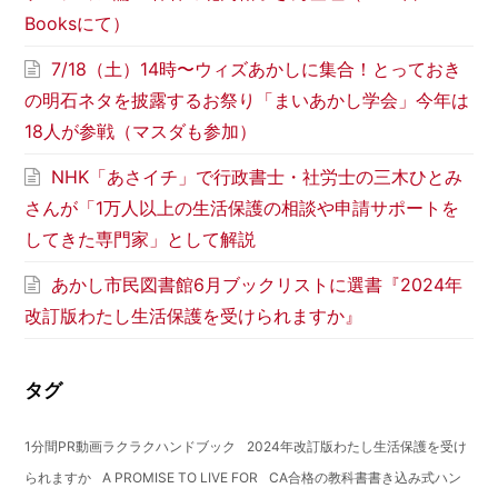
Booksにて）
7/18（土）14時〜ウィズあかしに集合！とっておき
の明石ネタを披露するお祭り「まいあかし学会」今年は
18人が参戦（マスダも参加）
NHK「あさイチ」で行政書士・社労士の三木ひとみ
さんが「1万人以上の生活保護の相談や申請サポートを
してきた専門家」として解説
あかし市民図書館6月ブックリストに選書『2024年
改訂版わたし生活保護を受けられますか』
タグ
1分間PR動画ラクラクハンドブック
2024年改訂版わたし生活保護を受け
られますか
A PROMISE TO LIVE FOR
CA合格の教科書書き込み式ハン