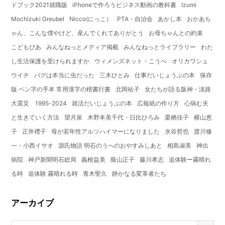
ドブック2021就職版
iPhoneで作ろうビジネス動画の教科書
Izumi
Mochizuki Greubel
Nicco(にっこ）
PTA・自治会
あかし本
おかあち
ゃん、こんな僕やけど、産んでくれてありがとう
お母ちゃんとの約束
こどもぴあ
みんなねっとメディア掲載
みんなねっとライブラリー
わた
し生活保護を受けられますか
ウィメンズネット・こうべ
オリカワシュ
ウイチ
バグは本当に虫だった
三木ひとみ
仕事だいじょうぶの本
保存
版 ペン字の手本 常用漢字の楷書行書
北岡祐子
女たちが語る阪神・淡路
大震災 1995-2024
就活だいじょうぶの本
広報紙の作り方
心病む夫
と生きていく方法
望月泉
木野本美千代・日比ひろみ
栗栖佳子
横山恵
子
正井禮子
母が若年性アルツハイマーになりました
水谷哲也
渡川修
一・小西イサオ
源氏物語 明石のうへのおやすみしあと
相島淑美
神出
病院
神戸新聞明石総局
義根益美
蔭山正子
藤川孝志
追体験ー霧晴れ
る時
追体験 霧晴れる時
青木聖久
静かなる変革者たち
アーカイブ