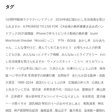
タグ
1分間PR動画ラクラクハンドブック
2024年改訂版わたし生活保護を受け
られますか
A PROMISE TO LIVE FOR
CA合格の教科書書き込み式ハン
ドブック2021就職版
iPhoneで作ろうビジネス動画の教科書
Izumi
Mochizuki Greubel
Nicco(にっこ）
PTA・自治会
あかし本
おかあち
ゃん、こんな僕やけど、産んでくれてありがとう
お母ちゃんとの約束
こどもぴあ
みんなねっとメディア掲載
みんなねっとライブラリー
わた
し生活保護を受けられますか
ウィメンズネット・こうべ
オリカワシュ
ウイチ
バグは本当に虫だった
三木ひとみ
仕事だいじょうぶの本
保存
版 ペン字の手本 常用漢字の楷書行書
北岡祐子
女たちが語る阪神・淡路
大震災 1995-2024
就活だいじょうぶの本
広報紙の作り方
心病む夫
と生きていく方法
望月泉
木野本美千代・日比ひろみ
栗栖佳子
横山恵
子
正井禮子
母が若年性アルツハイマーになりました
水谷哲也
渡川修
一・小西イサオ
源氏物語 明石のうへのおやすみしあと
相島淑美
神出
病院
神戸新聞明石総局
義根益美
蔭山正子
藤川孝志
追体験ー霧晴れ