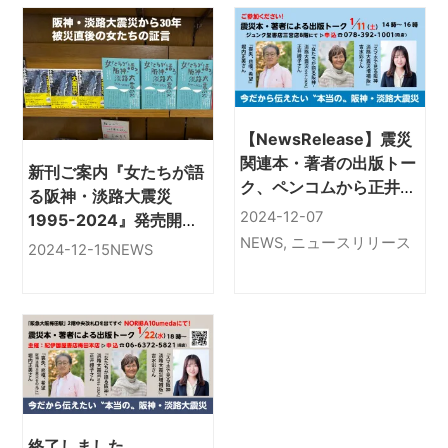
【NewsRelease】震災
関連本・著者の出版トー
新刊ご案内『女たちが語
ク、ペンコムから正井禮
る阪神・淡路大震災
子さん「女たちが語る阪
2024-12-07
1995-2024』発売開
神・淡路大震災 1995-
始。阪神・淡路大震災か
NEWS
,
ニュースリリース
2024-12-15
NEWS
2024」
ら30年
終了しました