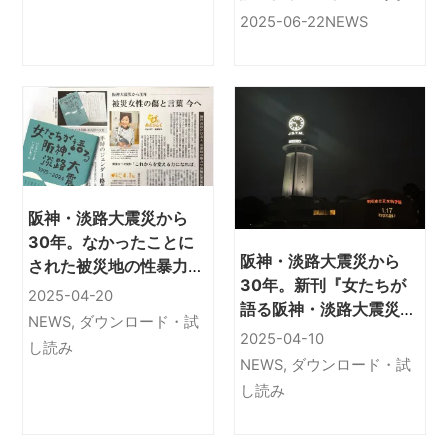
1995-2024』を選書い
2025-06-22
NEWS
ただきました
阪神・淡路大震災から
30年。なかったことに
阪神・淡路大震災から
された被災地の性暴力。
30年。新刊『女たちが
新刊『女たちが語る阪
2025-04-20
語る阪神・淡路大震災
神・淡路大震災1995-
NEWS
,
ダウンロード・試
1995-2024』から「は
2024』から「私の一番
2025-04-10
し読み
じめに」を公開します
長い日」を公開します
NEWS
,
ダウンロード・試
し読み