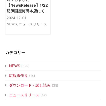
【NewsRelease】1/22
紀伊国屋梅田本店にて：
震災関連本・著者の出版
2024-12-01
トーク、ペンコムから正
NEWS
,
ニュースリリース
井禮子さん「女たちが語
る阪神・淡路大震災
1995-2024」
カテゴリー
NEWS
(399)
広報紙作り
(14)
ダウンロード・試し読み
(35)
ニュースリリース
(42)