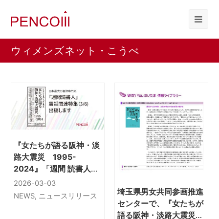
ウィメンズネット・こうべ
『女たちが語る阪神・淡
路大震災 1995-
2024』「週間 読書人」
3/6に出稿します
2026-03-03
埼玉県男女共同参画推進
NEWS
,
ニュースリリース
センターで、『女たちが
語る阪神・淡路大震災