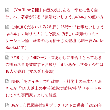
【YouTube公開】内定の先にある「幸せに働く自
分」へ。著者が語る『就活だいじょうぶの本』の使い方
ご参加ください！7/26(日）15時〜『仕事だいじょう
ぶの本』←周りの人にこそ読んでほしい職場のコミュニ
ケーション論 著者の北岡祐子さん登壇（JR三宮Work-
Booksにて）
7/18（土）14時〜ウィズあかしに集合！とっておき
の明石ネタを披露するお祭り「まいあかし学会」今年は
18人が参戦（マスダも参加）
NHK「あさイチ」で行政書士・社労士の三木ひとみ
さんが「1万人以上の生活保護の相談や申請サポートを
してきた専門家」として解説
あかし市民図書館6月ブックリストに選書『2024年