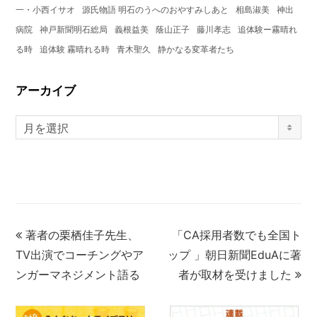
一・小西イサオ
源氏物語 明石のうへのおやすみしあと
相島淑美
神出
病院
神戸新聞明石総局
義根益美
蔭山正子
藤川孝志
追体験ー霧晴れ
る時
追体験 霧晴れる時
青木聖久
静かなる変革者たち
アーカイブ
月を選択
著者の栗栖佳子先生、
「CA採用者数でも全国ト
TV出演でコーチングやア
ップ 」朝日新聞EduAに著
ンガーマネジメント語る
者が取材を受けました