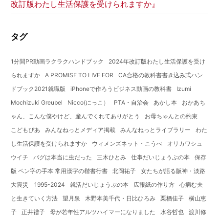
改訂版わたし生活保護を受けられますか』
タグ
1分間PR動画ラクラクハンドブック
2024年改訂版わたし生活保護を受け
られますか
A PROMISE TO LIVE FOR
CA合格の教科書書き込み式ハン
ドブック2021就職版
iPhoneで作ろうビジネス動画の教科書
Izumi
Mochizuki Greubel
Nicco(にっこ）
PTA・自治会
あかし本
おかあち
ゃん、こんな僕やけど、産んでくれてありがとう
お母ちゃんとの約束
こどもぴあ
みんなねっとメディア掲載
みんなねっとライブラリー
わた
し生活保護を受けられますか
ウィメンズネット・こうべ
オリカワシュ
ウイチ
バグは本当に虫だった
三木ひとみ
仕事だいじょうぶの本
保存
版 ペン字の手本 常用漢字の楷書行書
北岡祐子
女たちが語る阪神・淡路
大震災 1995-2024
就活だいじょうぶの本
広報紙の作り方
心病む夫
と生きていく方法
望月泉
木野本美千代・日比ひろみ
栗栖佳子
横山恵
子
正井禮子
母が若年性アルツハイマーになりました
水谷哲也
渡川修