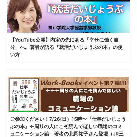
【YouTube公開】内定の先にある「幸せに働く自
分」へ。著者が語る『就活だいじょうぶの本』の使
い方
ご参加ください！7/26(日）15時〜『仕事だいじょう
ぶの本』←周りの人にこそ読んでほしい職場のコミ
ュニケーション論 著者の北岡祐子さん登壇（JR三