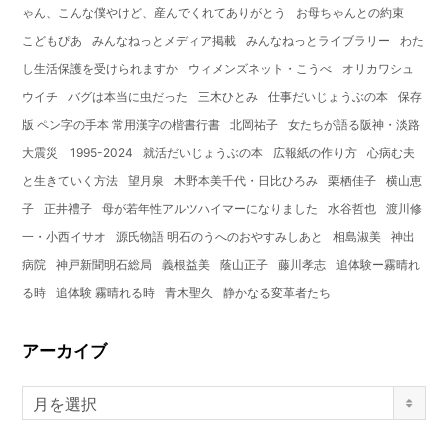
ゃん、こんな僕やけど、産んでくれてありがとう
お母ちゃんとの約束
こどもぴあ
みんなねっとメディア掲載
みんなねっとライブラリー
わた
し生活保護を受けられますか
ウィメンズネット・こうべ
オリカワシュ
ウイチ
バグは本当に虫だった
三木ひとみ
仕事だいじょうぶの本
保存
版 ペン字の手本 常用漢字の楷書行書
北岡祐子
女たちが語る阪神・淡路
大震災 1995-2024
就活だいじょうぶの本
広報紙の作り方
心病む夫
と生きていく方法
望月泉
木野本美千代・日比ひろみ
栗栖佳子
横山恵
子
正井禮子
母が若年性アルツハイマーになりました
水谷哲也
渡川修
一・小西イサオ
源氏物語 明石のうへのおやすみしあと
相島淑美
神出
病院
神戸新聞明石総局
義根益美
蔭山正子
藤川孝志
追体験ー霧晴れ
る時
追体験 霧晴れる時
青木聖久
静かなる変革者たち
アーカイブ
月を選択