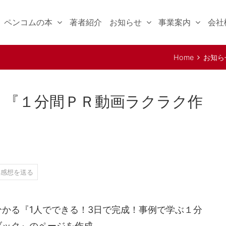
ペンコムの本
著者紹介
お知らせ
事業案内
会社
Home
お知ら
。『１分間ＰＲ動画ラクラク作
感想を送る
かる『1人でできる！3日で完成！事例で学ぶ１分
ブック』のページを作成。