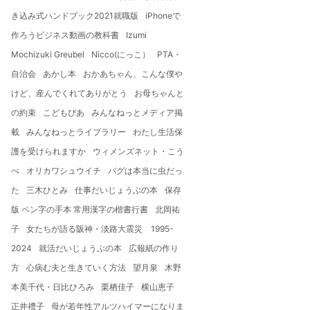
き込み式ハンドブック2021就職版
iPhoneで
作ろうビジネス動画の教科書
Izumi
Mochizuki Greubel
Nicco(にっこ）
PTA・
自治会
あかし本
おかあちゃん、こんな僕や
けど、産んでくれてありがとう
お母ちゃんと
の約束
こどもぴあ
みんなねっとメディア掲
載
みんなねっとライブラリー
わたし生活保
護を受けられますか
ウィメンズネット・こう
べ
オリカワシュウイチ
バグは本当に虫だっ
た
三木ひとみ
仕事だいじょうぶの本
保存
版 ペン字の手本 常用漢字の楷書行書
北岡祐
子
女たちが語る阪神・淡路大震災 1995-
2024
就活だいじょうぶの本
広報紙の作り
方
心病む夫と生きていく方法
望月泉
木野
本美千代・日比ひろみ
栗栖佳子
横山恵子
正井禮子
母が若年性アルツハイマーになりま