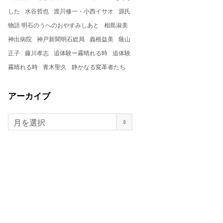
した
水谷哲也
渡川修一・小西イサオ
源氏
物語 明石のうへのおやすみしあと
相島淑美
神出病院
神戸新聞明石総局
義根益美
蔭山
正子
藤川孝志
追体験ー霧晴れる時
追体験
霧晴れる時
青木聖久
静かなる変革者たち
アーカイブ
月を選択