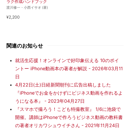
ラク作成ハンドブック
渡川修一・小西イサオ (著)
¥2,200
関連のお知らせ
就活生応援！オンラインで好印象伝える 10のポイ
ントー iPhone動画本の著者が解説
-
2026年03月11
日
4月22日(土)日経新聞朝刊に広告出稿しました
『iPhoneでお金をかけずにビジネス動画を作れるよ
うになる本』
-
2023年04月27日
『スマホで撮ろう！こども特撮教室』 1/6に池袋で
開催。講師はiPhoneで作ろうビジネス動画の教科書
の著者オリカワシュウイチさん
-
2021年11月24日