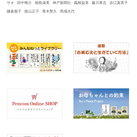
サオ
田中唯介
相島淑美
神戸新聞社
義根益美
藤川孝志
谷口真実子
鎌倉惠子
陰山正子
青木聖久
馬場次代