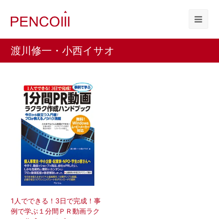
渡川修一・小西イサオ
1人でできる！3日で完成！事
例で学ぶ１分間ＰＲ動画ラク