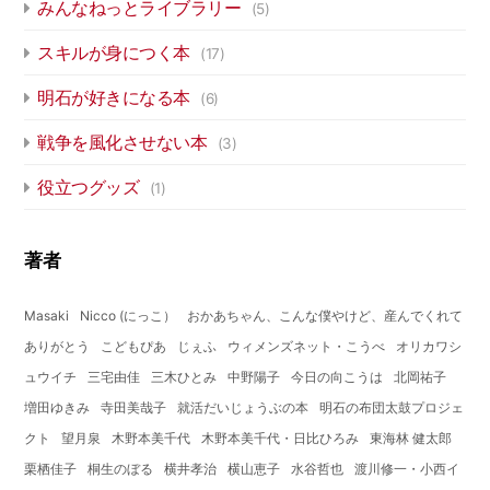
みんなねっとライブラリー
(5)
スキルが身につく本
(17)
明石が好きになる本
(6)
戦争を風化させない本
(3)
役立つグッズ
(1)
著者
Masaki
Nicco (にっこ）
おかあちゃん、こんな僕やけど、産んでくれて
ありがとう
こどもぴあ
じぇふ
ウィメンズネット・こうべ
オリカワシ
ュウイチ
三宅由佳
三木ひとみ
中野陽子
今日の向こうは
北岡祐子
増田ゆきみ
寺田美哉子
就活だいじょうぶの本
明石の布団太鼓プロジェ
クト
望月泉
木野本美千代
木野本美千代・日比ひろみ
東海林 健太郎
栗栖佳子
桐生のぼる
横井孝治
横山恵子
水谷哲也
渡川修一・小西イ