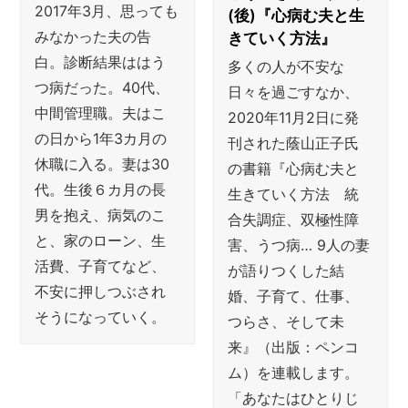
2017年3月、思っても
(後)『心病む夫と生
みなかった夫の告
きていく方法』
白。診断結果ははう
多くの人が不安な
つ病だった。40代、
日々を過ごすなか、
中間管理職。夫はこ
2020年11月2日に発
の日から1年3カ月の
刊された蔭山正子氏
休職に入る。妻は30
の書籍『心病む夫と
代。生後６カ月の長
生きていく方法 統
男を抱え、病気のこ
合失調症、双極性障
と、家のローン、生
害、うつ病… 9人の妻
活費、子育てなど、
が語りつくした結
不安に押しつぶされ
婚、子育て、仕事、
そうになっていく。
つらさ、そして未
来』（出版：ペンコ
ム）を連載します。
「あなたはひとりじ