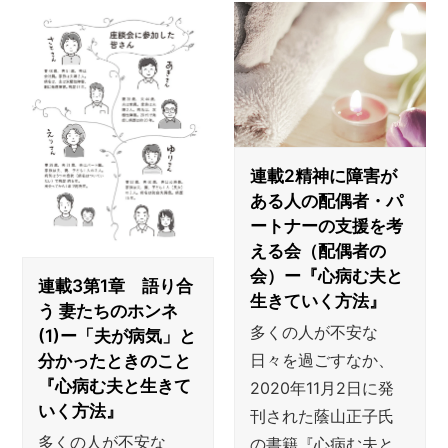
連載2精神に障害が
ある人の配偶者・パ
ートナーの支援を考
える会（配偶者の
会）ー『心病む夫と
連載3第1章 語り合
生きていく方法』
う 妻たちのホンネ
多くの人が不安な
(1)ー「夫が病気」と
日々を過ごすなか、
分かったときのこと
『心病む夫と生きて
2020年11月2日に発
いく方法』
刊された蔭山正子氏
多くの人が不安な
の書籍『心病む夫と