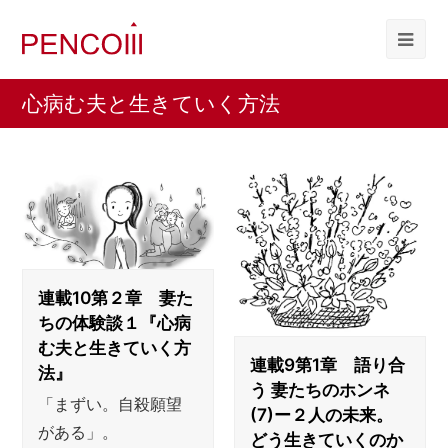
心病む夫と生きていく方法
連載10第２章 妻た
ちの体験談１『心病
む夫と生きていく方
連載9第1章 語り合
法』
う 妻たちのホンネ
「まずい。自殺願望
(7)ー２人の未来。
がある」。
どう生きていくのか