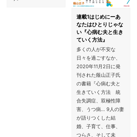
連載1はじめにーあ
なたはひとりじゃな
い『心病む夫と生き
ていく方法』
多くの人が不安な
日々を過ごすなか、
2020年11月2日に発
刊された蔭山正子氏
の書籍『心病む夫と
生きていく方法 統
合失調症、双極性障
害、うつ病… 9人の妻
が語りつくした結
婚、子育て、仕事、
つらさ、そして未