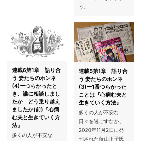
う。
連載6第1章 語り合
連載5第1章 語り合
う 妻たちのホンネ
う 妻たちのホンネ
(4)ーつらかったと
(3)ー1番つらかった
き、誰に相談しまし
ことは『心病む夫と
たか どう乗り越え
生きていく方法』
ましたか(前)『心病
多くの人が不安な
む夫と生きていく方
日々を過ごすなか、
法』
2020年11月2日に発
多くの人が不安な
刊された蔭山正子氏