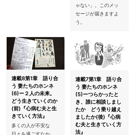
ゃない」。このメッ
セージが届きますよ
う。
連載8第1章 語り合
連載7第1章 語り合
う 妻たちのホンネ
う 妻たちのホンネ
(6)ー２人の未来。
(5)ーつらかったと
どう生きていくのか
き、誰に相談しまし
(前)『心病む夫と生
たか どう乗り越え
きていく方法』
ましたか(後)『心病
む夫と生きていく方
多くの人が不安な
法』
日々を過ごすなか、