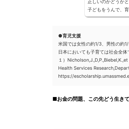
正しいのかどうかと
子どもをうんで、育
●育児支援
米国では女性の約1/3、男性の約
日本においても子育ては社会全体
１）Nicholson,J.,D,P.,Biebel,K.,et 
Health Services Research,Depart
https://escholarship.umassmed.
■お金の問題、この先どう生き