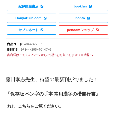
紀伊國屋書店
bookfan
HonyaClub.com
honto
セブンネット
pencomショップ
商品コード:
4844377051
.
ISBN13:
978-4-295-40147-6
書店様はこちらのページからご発注をお願いします→書店様へ
藤川孝志先生、待望の最新刊がでました！
『保存版 ペン字の手本 常用漢字の楷書行書』
せひ、こちらをご覧ください。