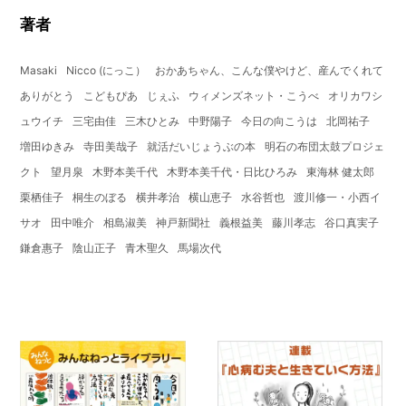
著者
Masaki
Nicco (にっこ）
おかあちゃん、こんな僕やけど、産んでくれて
ありがとう
こどもぴあ
じぇふ
ウィメンズネット・こうべ
オリカワシ
ュウイチ
三宅由佳
三木ひとみ
中野陽子
今日の向こうは
北岡祐子
増田ゆきみ
寺田美哉子
就活だいじょうぶの本
明石の布団太鼓プロジェ
クト
望月泉
木野本美千代
木野本美千代・日比ひろみ
東海林 健太郎
栗栖佳子
桐生のぼる
横井孝治
横山恵子
水谷哲也
渡川修一・小西イ
サオ
田中唯介
相島淑美
神戸新聞社
義根益美
藤川孝志
谷口真実子
鎌倉惠子
陰山正子
青木聖久
馬場次代