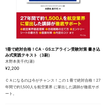
1冊で絶対合格！CA・GSエアライン受験対策 書き込
み式実践テキスト（3刷）
木野本美千代(著)
¥2,200
ＣＡになるのは今がチャンス！この１冊で絶対合格！27
年間で約1,500人を航空業界 に輩出した講師が徹底サポ
ート。