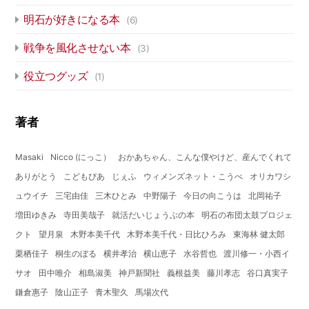
明石が好きになる本
(6)
戦争を風化させない本
(3)
役立つグッズ
(1)
著者
Masaki
Nicco (にっこ）
おかあちゃん、こんな僕やけど、産んでくれて
ありがとう
こどもぴあ
じぇふ
ウィメンズネット・こうべ
オリカワシ
ュウイチ
三宅由佳
三木ひとみ
中野陽子
今日の向こうは
北岡祐子
増田ゆきみ
寺田美哉子
就活だいじょうぶの本
明石の布団太鼓プロジェ
クト
望月泉
木野本美千代
木野本美千代・日比ひろみ
東海林 健太郎
栗栖佳子
桐生のぼる
横井孝治
横山恵子
水谷哲也
渡川修一・小西イ
サオ
田中唯介
相島淑美
神戸新聞社
義根益美
藤川孝志
谷口真実子
鎌倉惠子
陰山正子
青木聖久
馬場次代