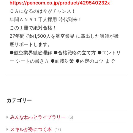
https://pencom.co.jp/product/429540232x
ＣＡになるのは今がチャンス！
年間ＡＮＡ１千人採用 時代到来！
この１冊で絶対合格！
27年間で約1,500人を航空業界 に輩出した講師が徹
底サポートします。
●航空業界徹底理解 ●合格戦略の立て方 ●エントリ
ー シートの書き方 ●面接対策 ●内定のコツ まで
カテゴリー
みんなねっとライブラリー
(5)
スキルが身につく本
(17)