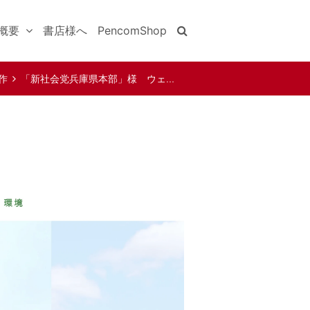
概要
書店様へ
PencomShop
作
「新社会党兵庫県本部」様 ウェ…