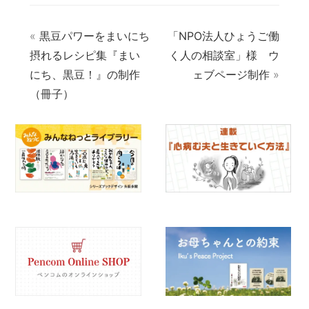
«
黒豆パワーをまいにち
「NPO法人ひょうご働
摂れるレシピ集『まい
く人の相談室」様 ウ
にち、黒豆！』の制作
ェブページ制作
»
（冊子）